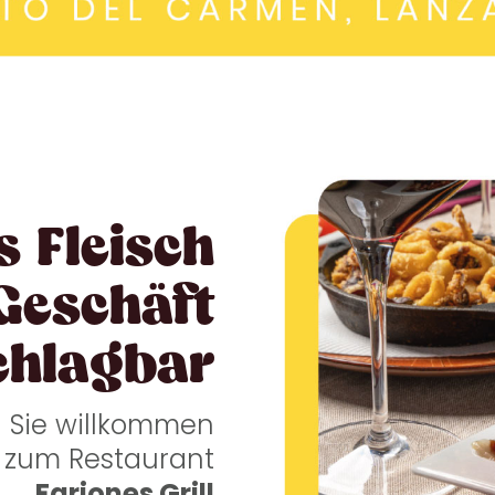
s Fleisch
Geschäft
chlagbar
n Sie willkommen
zum Restaurant
Fariones Grill