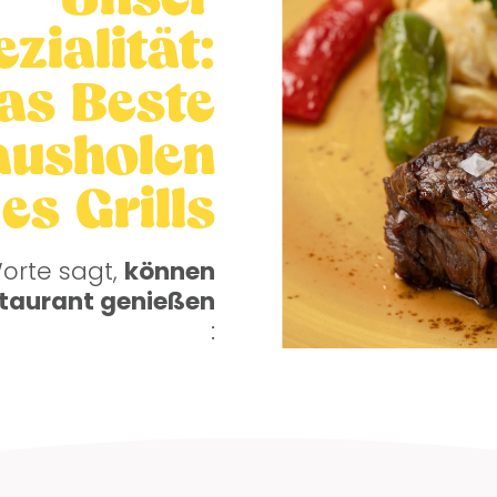
zialität:
as Beste
ausholen
es Grills
Worte sagt,
können
estaurant genießen
: