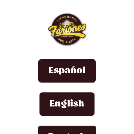
Español
English